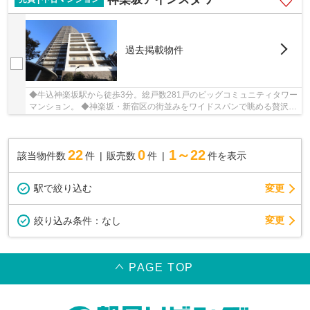
過去掲載物件
◆牛込神楽坂駅から徒歩3分。総戸数281戸のビッグコミュニティタワー
マンション。 ◆神楽坂・新宿区の街並みをワイドスパンで眺める贅沢ロ
ケーション。 ◆設備充実の３LDK
22
0
1～22
該当物件数
件
販売数
件
件を表示
駅で絞り込む
変更
変更
絞り込み条件：
なし
PAGE TOP