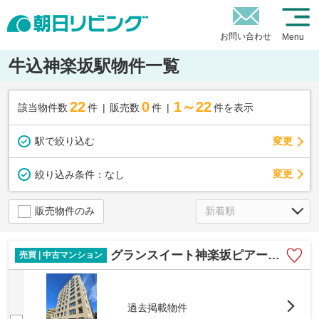
お問い合わせ
Menu
牛込神楽坂駅物件一覧
22
0
1～22
該当物件数
件
販売数
件
件を表示
駅で絞り込む
変更
変更
絞り込み条件：
なし
販売物件のみ
グランスイート神楽坂ピアースノースヒルズ
売買 | 中古マンション
過去掲載物件