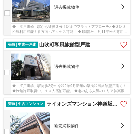
過去掲載物件
◆「江戸川橋」駅から徒歩３分！駅までフラットアプローチ♪ ◆３駅３
沿線利用可能！多方面へアクセス可能！ ◆1階部分、約11平米の専用庭
付き。南西向きにつき陽当たり良好！
山吹町和風旅館型戸建
売買 | 中古一戸建
過去掲載物件
◆「江戸川橋」駅徒歩2分の令和2年9月新築の築浅和風旅館型戸建て！
◆旅館許可取得中。１０人宿泊可能。 ◆趣のある人気のエリア神楽坂に
佇む、和風モダンなおしゃれな外観♪
ライオンズマンション神楽坂第6
売買 | 中古マンション
過去掲載物件