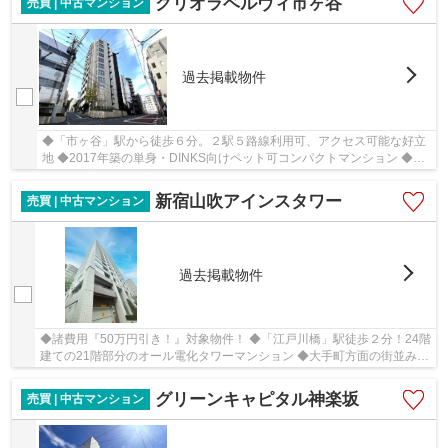
クリオラベルヴィ市ヶ谷
売買 | 中古マンション
過去掲載物件
◆「市ヶ谷」駅から徒歩６分。２駅５路線利用可、アクセス可能な好立
地 ◆2017年築の単身・DINKS向けペット可コンパクトマンション ◆南
東向き、実質２階角部屋２LDK
新宿山吹アインスタワー
売買 | 中古マンション
過去掲載物件
◆諸費用『50万円引き！』対象物件！ ◆「江戸川橋」駅徒歩２分！24階
建ての21階部分のオール電化タワーマンション ◆大手町方面の街並みが
見渡せる開放的な眺望 ◆嬉しいペット飼育可(細...
グリーンキャピタル神楽坂
売買 | 中古マンション