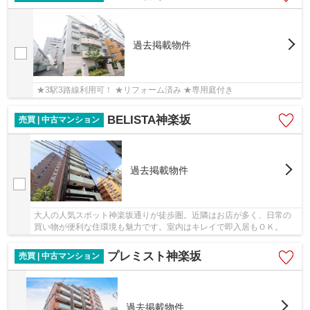
過去掲載物件
★3駅3路線利用可！ ★リフォーム済み ★専用庭付き
BELISTA神楽坂
売買 | 中古マンション
過去掲載物件
大人の人気スポット神楽坂通りが徒歩圏。近隣はお店が多く、日常の
買い物が便利な住環境も魅力です。室内はキレイで即入居もＯＫ。
プレミスト神楽坂
売買 | 中古マンション
過去掲載物件