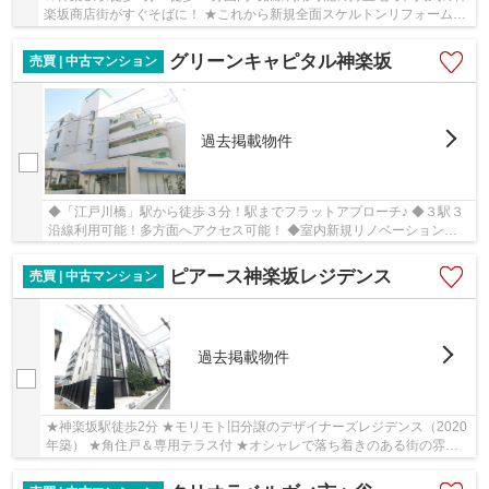
楽坂商店街がすぐそばに！ ★これから新規全面スケルトンリフォームを
行いますので、室内・床下が全て新品のような状...
グリーンキャピタル神楽坂
売買 | 中古マンション
過去掲載物件
◆「江戸川橋」駅から徒歩３分！駅までフラットアプローチ♪ ◆３駅３
沿線利用可能！多方面へアクセス可能！ ◆室内新規リノベーション
(2025年5月下旬完成)
ピアース神楽坂レジデンス
売買 | 中古マンション
過去掲載物件
★神楽坂駅徒歩2分 ★モリモト旧分譲のデザイナーズレジデンス（2020
年築） ★角住戸＆専用テラス付 ★オシャレで落ち着きのある街の雰囲
気がいつでもすぐそばにございます