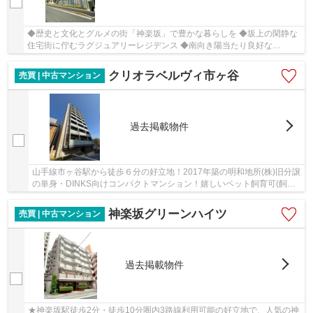
◆歴史と文化とグルメの街「神楽坂」で豊かな暮らしを ◆坂上の閑静な
住宅街に佇むラグジュアリーレジデンス ◆南向き陽当たり良好な
2SLDK、ファミリータイプ ◆良質な住環境と心安らぐ住空間
クリオラベルヴィ市ヶ谷
売買 | 中古マンション
過去掲載物件
山手線市ヶ谷駅から徒歩６分の好立地！2017年築の明和地所(株)旧分譲
の単身・DINKS向けコンパクトマンション！嬉しいペット飼育可(飼育
細則有)
神楽坂グリーンハイツ
売買 | 中古マンション
過去掲載物件
★神楽坂駅徒歩2分・徒歩10分圏内3路線利用可能の好立地で、人気の神