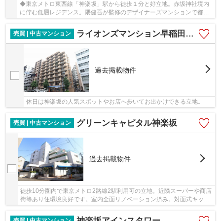
◆東京メトロ東西線「神楽坂」駅から徒歩１分と好立地。赤坂神社境内
に佇む低層レジデンス。隈健吾が監修のデザイナーズマンションで都心
でありながら、ゆったりと生活できる住環境です...
ライオンズマンション早稲田正門前通り
売買 | 中古マンション
過去掲載物件
休日は神楽坂の人気スポットやお店へ歩いてお出かけできる立地。
グリーンキャピタル神楽坂
売買 | 中古マンション
過去掲載物件
徒歩10分圏内で東京メトロ2路線2駅利用可の立地。近隣スーパーや商店
街等あり住環境良好です。室内全面リノベーション済み。対面式キッチ
ン。南向き住戸で陽当り良好です。
神楽坂アインスタワー
売買 | 中古マンション