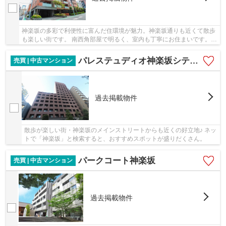
神楽坂の多彩で利便性に富んだ住環境が魅力。神楽坂通りも近くて散歩
も楽しい街です。 南西角部屋で明るく、室内も丁寧にお住まいです。ペ
ット2匹可も嬉しいですね♪
パレステュディオ神楽坂シティタワー
売買 | 中古マンション
過去掲載物件
散歩が楽しい街・神楽坂のメインストリートからも近くの好立地♪ ネッ
トで「神楽坂」と検索すると、おすすめスポットが盛りだくさん。
パークコート神楽坂
売買 | 中古マンション
過去掲載物件