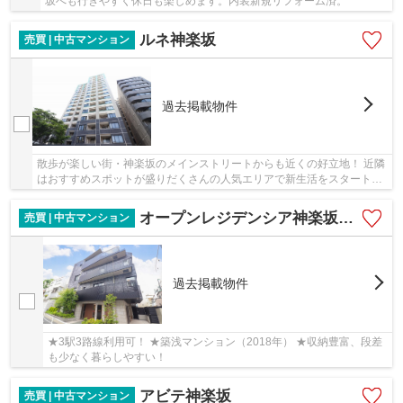
坂へも行きやすく休日も楽しめます。内装新規リフォーム済。
ルネ神楽坂
売買 | 中古マンション
過去掲載物件
散歩が楽しい街・神楽坂のメインストリートからも近くの好立地！ 近隣
はおすすめスポットが盛りだくさんの人気エリアで新生活をスタート！
美味しいお店も多数あり、グルメの方にも
オープンレジデンシア神楽坂ウェスト・テラス
売買 | 中古マンション
過去掲載物件
★3駅3路線利用可！ ★築浅マンション（2018年） ★収納豊富、段差
も少なく暮らしやすい！
アビテ神楽坂
売買 | 中古マンション